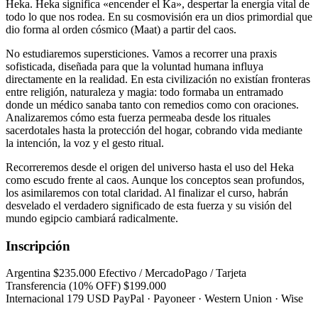
Heka. Heka significa «encender el Ka», despertar la energía vital de
todo lo que nos rodea. En su cosmovisión era un dios primordial que
dio forma al orden cósmico (Maat) a partir del caos.
No estudiaremos supersticiones. Vamos a recorrer una praxis
sofisticada, diseñada para que la voluntad humana influya
directamente en la realidad. En esta civilización no existían fronteras
entre religión, naturaleza y magia: todo formaba un entramado
donde un médico sanaba tanto con remedios como con oraciones.
Analizaremos cómo esta fuerza permeaba desde los rituales
sacerdotales hasta la protección del hogar, cobrando vida mediante
la intención, la voz y el gesto ritual.
Recorreremos desde el origen del universo hasta el uso del Heka
como escudo frente al caos. Aunque los conceptos sean profundos,
los asimilaremos con total claridad. Al finalizar el curso, habrán
desvelado el verdadero significado de esta fuerza y su visión del
mundo egipcio cambiará radicalmente.
Inscripción
Argentina
$235.000
Efectivo / MercadoPago / Tarjeta
Transferencia (10% OFF)
$199.000
Internacional
179 USD
PayPal · Payoneer · Western Union · Wise