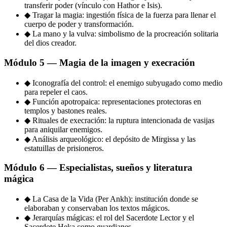
transferir poder (vínculo con Hathor e Isis).
◆
Tragar la magia: ingestión física de la fuerza para llenar el
cuerpo de poder y transformación.
◆
La mano y la vulva: simbolismo de la procreación solitaria
del dios creador.
Módulo 5 — Magia de la imagen y execración
◆
Iconografía del control: el enemigo subyugado como medio
para repeler el caos.
◆
Función apotropaica: representaciones protectoras en
templos y bastones reales.
◆
Rituales de execración: la ruptura intencionada de vasijas
para aniquilar enemigos.
◆
Análisis arqueológico: el depósito de Mirgissa y las
estatuillas de prisioneros.
Módulo 6 — Especialistas, sueños y literatura
mágica
◆
La Casa de la Vida (Per Ankh): institución donde se
elaboraban y conservaban los textos mágicos.
◆
Jerarquías mágicas: el rol del Sacerdote Lector y el
Sacerdote Heka como guardianes.