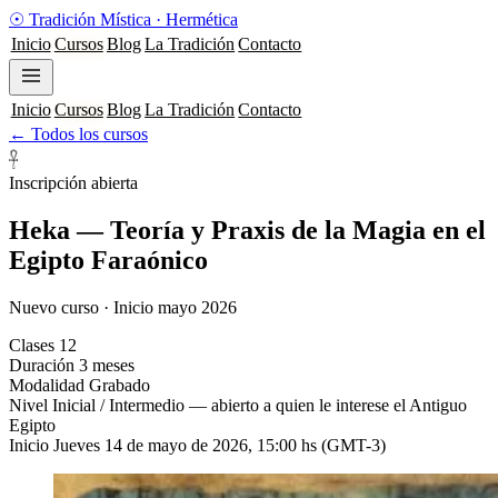
☉
Tradición Mística
·
Hermética
Inicio
Cursos
Blog
La Tradición
Contacto
Inicio
Cursos
Blog
La Tradición
Contacto
← Todos los cursos
𓋹
Inscripción abierta
Heka — Teoría y Praxis de la Magia en el
Egipto Faraónico
Nuevo curso · Inicio mayo 2026
Clases
12
Duración
3 meses
Modalidad
Grabado
Nivel
Inicial / Intermedio — abierto a quien le interese el Antiguo
Egipto
Inicio
Jueves 14 de mayo de 2026, 15:00 hs (GMT-3)