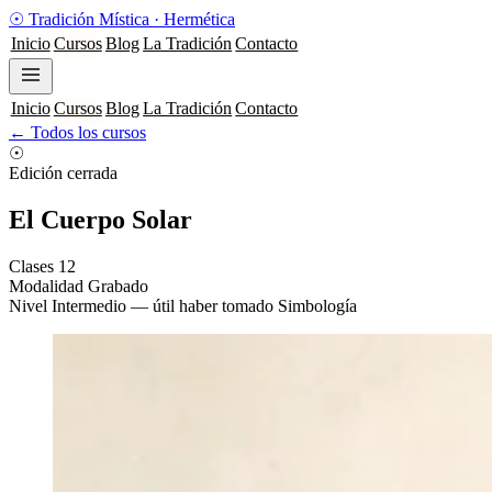
☉
Tradición Mística
·
Hermética
Inicio
Cursos
Blog
La Tradición
Contacto
Inicio
Cursos
Blog
La Tradición
Contacto
← Todos los cursos
☉
Edición cerrada
El Cuerpo Solar
Clases
12
Modalidad
Grabado
Nivel
Intermedio — útil haber tomado Simbología