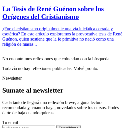
La Tesis de René Guénon sobre los
Orígenes del Cristianismo
¿Fue el cristianismo originalmente una vía iniciática cerrada y
esotérica? En este artículo exploramos la provocativa tesis de René
Guénon, quien sostiene que la fe primitiva no nació como una
religión de masas...
Leer reflexión →
No encontramos reflexiones que coincidan con la búsqueda.
hermetismo
·
24 de julio de 2025
Todavía no hay reflexiones publicadas. Volvé pronto.
Memento Mori
Newsletter
Recuerda que morirás. Una reflexión sobre la putrefacción
alquímica, la vanitas de la existencia y la reconstrucción del templo
Sumate al newsletter
del Ser Humano.
Cada tanto te llegará una reflexión breve, alguna lectura
Leer reflexión →
recomendada y, cuando haya, novedades sobre los cursos. Podés
hermetismo
·
25 de octubre de 2022
darte de baja cuando quieras.
Sobre la iniciación
Tu email