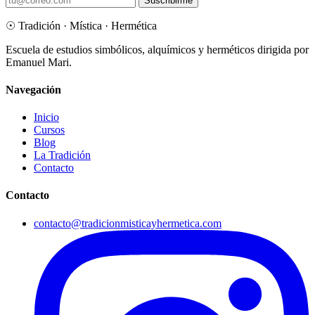
Suscribirme
«Initium» significa «entrada» o «comienzo». Sobre la iniciación
como influencia espiritual que debe ser comunicada, y la diferencia
☉
Tradición · Mística · Hermética
entre el hecho y su trabajo ulterior.
Escuela de estudios simbólicos, alquímicos y herméticos dirigida por
Leer reflexión →
Emanuel Mari.
Navegación
Inicio
Cursos
Blog
La Tradición
Contacto
Contacto
contacto@tradicionmisticayhermetica.com